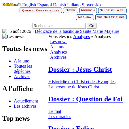
English
Espanol
Deutsh
Italiano
Slovensko
5 août 2026 -
Dédicace de la basilique Sainte Marie Majeure
Vous êtes ici:
Analyses
» Analyses
Les news
A la une
Toutes les news
Analyses
Archives
A la une
Toutes les
Dossier : Jésus Christ
dépèches
Archives
Historicité du Christ et des Evangiles
La personne de Jésus Christ
A l'affiche
Dossier : Question de Foi
Actuellement
Les archives
Le mal
Les miracles
Top news
Dossier : Eglise