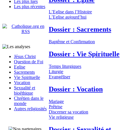
Les plus lues
Les plus récentes
L’Eglise dans l’Histoire
L’Eglise aujourd’hui
Dossier : Sacrements
Baptême et Confirmation
Dossier : Vie Spirituelle
Jésus Christ
Question de Foi
Temps liturgiques
Eglise
Liturgie
Sacrements
Evangéliser
Vie Spirituelle
Vocation
Dossier : Vocation
Sexualité et
bioéthique
Chrétien dans le
Mariage
monde
Prêtrise
Autres religiosités
Discerner sa vocation
Vie religieuse
Dossier : Sexualité et