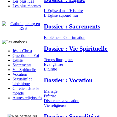
Les plus lues
Les plus récentes
L’Eglise dans l’Histoire
L’Eglise aujourd’hui
Dossier : Sacrements
Baptême et Confirmation
Dossier : Vie Spirituelle
Jésus Christ
Question de Foi
Temps liturgiques
Eglise
Evangéliser
Sacrements
Liturgie
Vie Spirituelle
Vocation
Dossier : Vocation
Sexualité et
bioéthique
Chrétien dans le
Mariage
monde
Prêtrise
Autres religiosités
Discerner sa vocation
Vie religieuse
Dossier : Sexualité et