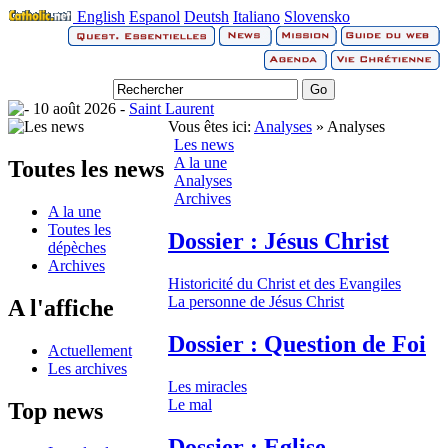
English
Espanol
Deutsh
Italiano
Slovensko
10 août 2026 -
Saint Laurent
Vous êtes ici:
Analyses
» Analyses
Les news
A la une
Toutes les news
Analyses
Archives
A la une
Toutes les
Dossier : Jésus Christ
dépèches
Archives
Historicité du Christ et des Evangiles
La personne de Jésus Christ
A l'affiche
Dossier : Question de Foi
Actuellement
Les archives
Les miracles
Le mal
Top news
Dossier : Eglise