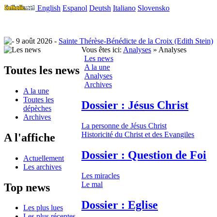
English
Espanol
Deutsh
Italiano
Slovensko
9 août 2026 -
Sainte Thérèse-Bénédicte de la Croix (Edith Stein)
Vous êtes ici:
Analyses
» Analyses
Les news
A la une
Toutes les news
Analyses
Archives
A la une
Toutes les
Dossier : Jésus Christ
dépèches
Archives
La personne de Jésus Christ
Historicité du Christ et des Evangiles
A l'affiche
Dossier : Question de Foi
Actuellement
Les archives
Les miracles
Le mal
Top news
Dossier : Eglise
Les plus lues
Les plus récentes