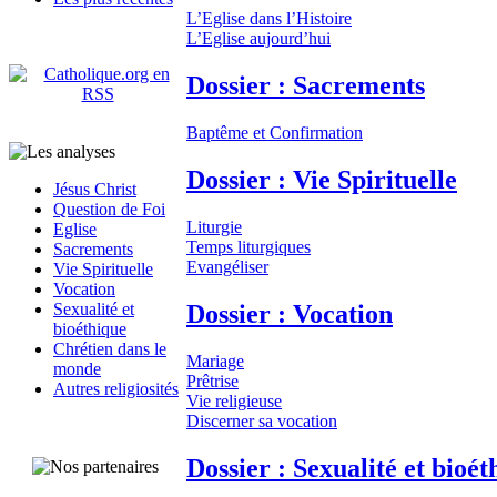
L’Eglise dans l’Histoire
L’Eglise aujourd’hui
Dossier : Sacrements
Baptême et Confirmation
Dossier : Vie Spirituelle
Jésus Christ
Question de Foi
Liturgie
Eglise
Temps liturgiques
Sacrements
Evangéliser
Vie Spirituelle
Vocation
Dossier : Vocation
Sexualité et
bioéthique
Chrétien dans le
Mariage
monde
Prêtrise
Autres religiosités
Vie religieuse
Discerner sa vocation
Dossier : Sexualité et bioét