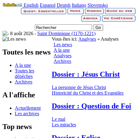
English
Espanol
Deutsh
Italiano
Slovensko
8 août 2026 -
Saint Dominique (1170-1221)
Vous êtes ici:
Analyses
» Analyses
Les news
A la une
Toutes les news
Analyses
Archives
A la une
Toutes les
Dossier : Jésus Christ
dépèches
Archives
La personne de Jésus Christ
Historicité du Christ et des Evangiles
A l'affiche
Dossier : Question de Foi
Actuellement
Les archives
Le mal
Les miracles
Top news
Dossier : Eglise