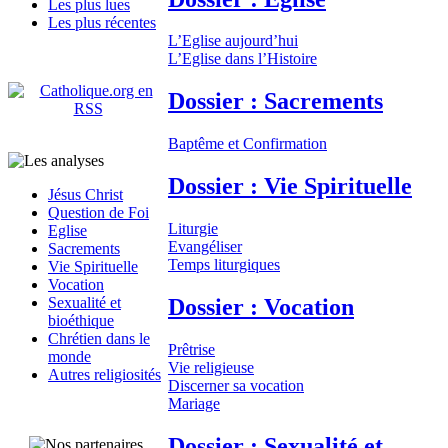
Les plus lues
Les plus récentes
L’Eglise aujourd’hui
L’Eglise dans l’Histoire
Dossier : Sacrements
Baptême et Confirmation
Dossier : Vie Spirituelle
Jésus Christ
Question de Foi
Liturgie
Eglise
Evangéliser
Sacrements
Temps liturgiques
Vie Spirituelle
Vocation
Dossier : Vocation
Sexualité et
bioéthique
Chrétien dans le
Prêtrise
monde
Vie religieuse
Autres religiosités
Discerner sa vocation
Mariage
Dossier : Sexualité et