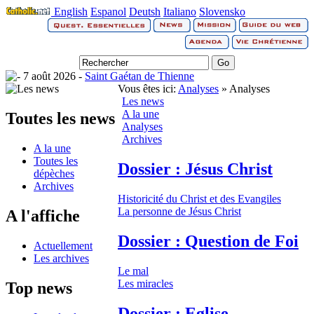
English
Espanol
Deutsh
Italiano
Slovensko
7 août 2026 -
Saint Gaétan de Thienne
Vous êtes ici:
Analyses
» Analyses
Les news
A la une
Toutes les news
Analyses
Archives
A la une
Toutes les
Dossier : Jésus Christ
dépèches
Archives
Historicité du Christ et des Evangiles
La personne de Jésus Christ
A l'affiche
Dossier : Question de Foi
Actuellement
Les archives
Le mal
Les miracles
Top news
Dossier : Eglise