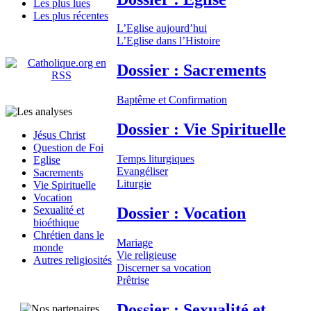
Les plus lues
Les plus récentes
L’Eglise aujourd’hui
L’Eglise dans l’Histoire
Dossier : Sacrements
Baptême et Confirmation
Dossier : Vie Spirituelle
Jésus Christ
Question de Foi
Temps liturgiques
Eglise
Evangéliser
Sacrements
Liturgie
Vie Spirituelle
Vocation
Dossier : Vocation
Sexualité et
bioéthique
Chrétien dans le
Mariage
monde
Vie religieuse
Autres religiosités
Discerner sa vocation
Prêtrise
Dossier : Sexualité et