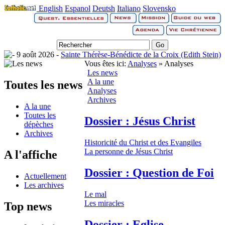
English
Espanol
Deutsh
Italiano
Slovensko
9 août 2026 -
Sainte Thérèse-Bénédicte de la Croix (Edith Stein)
Vous êtes ici:
Analyses
» Analyses
Les news
A la une
Toutes les news
Analyses
Archives
A la une
Toutes les
Dossier : Jésus Christ
dépèches
Archives
Historicité du Christ et des Evangiles
La personne de Jésus Christ
A l'affiche
Dossier : Question de Foi
Actuellement
Les archives
Le mal
Les miracles
Top news
Dossier : Eglise