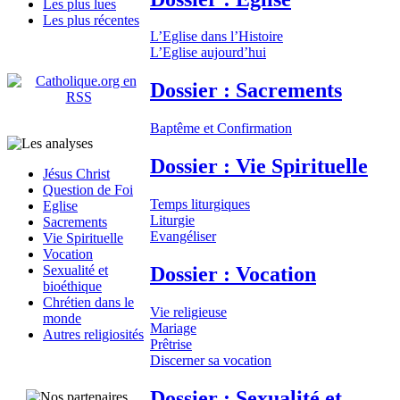
Les plus lues
Les plus récentes
L’Eglise dans l’Histoire
L’Eglise aujourd’hui
Dossier : Sacrements
Baptême et Confirmation
Dossier : Vie Spirituelle
Jésus Christ
Question de Foi
Temps liturgiques
Eglise
Liturgie
Sacrements
Evangéliser
Vie Spirituelle
Vocation
Dossier : Vocation
Sexualité et
bioéthique
Chrétien dans le
Vie religieuse
monde
Mariage
Autres religiosités
Prêtrise
Discerner sa vocation
Dossier : Sexualité et