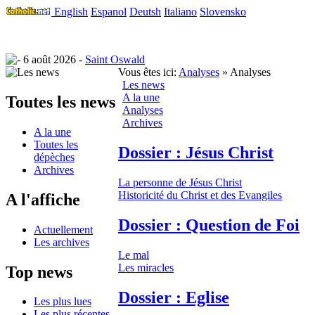
English
Espanol
Deutsh
Italiano
Slovensko
6 août 2026 -
Saint Oswald
Vous êtes ici:
Analyses
» Analyses
Les news
A la une
Toutes les news
Analyses
Archives
A la une
Toutes les
Dossier : Jésus Christ
dépèches
Archives
La personne de Jésus Christ
Historicité du Christ et des Evangiles
A l'affiche
Dossier : Question de Foi
Actuellement
Les archives
Le mal
Les miracles
Top news
Dossier : Eglise
Les plus lues
Les plus récentes