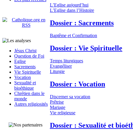
L’Eglise aujourd’hui
L’Eglise dans l’Histoire
Dossier : Sacrements
Baptême et Confirmation
Dossier : Vie Spirituelle
Jésus Christ
Question de Foi
Temps liturgiques
Eglise
Evangéliser
Sacrements
Liturgie
Vie Spirituelle
Vocation
Dossier : Vocation
Sexualité et
bioéthique
Chrétien dans le
Discerner sa vocation
monde
Prêtrise
Autres religiosités
Mariage
Vie religieuse
Dossier : Sexualité et bioét