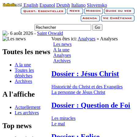
English
Espanol
Deutsh
Italiano
Slovensko
6 août 2026 -
Saint Oswald
Vous êtes ici:
Analyses
» Analyses
Les news
A la une
Toutes les news
Analyses
Archives
A la une
Toutes les
Dossier : Jésus Christ
dépèches
Archives
Historicité du Christ et des Evangiles
La personne de Jésus Christ
A l'affiche
Dossier : Question de Foi
Actuellement
Les archives
Les miracles
Le mal
Top news
Dossier : Eglise