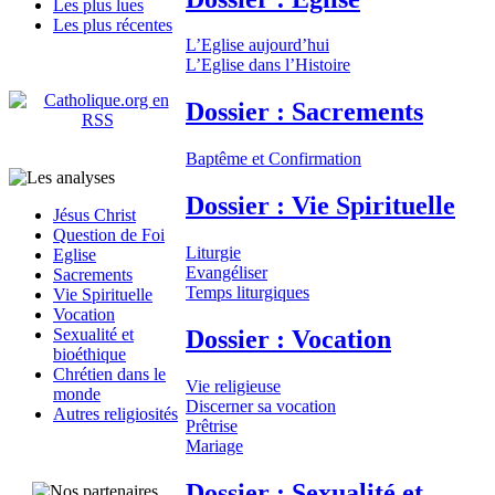
Les plus lues
Les plus récentes
L’Eglise aujourd’hui
L’Eglise dans l’Histoire
Dossier : Sacrements
Baptême et Confirmation
Dossier : Vie Spirituelle
Jésus Christ
Question de Foi
Liturgie
Eglise
Evangéliser
Sacrements
Temps liturgiques
Vie Spirituelle
Vocation
Dossier : Vocation
Sexualité et
bioéthique
Chrétien dans le
Vie religieuse
monde
Discerner sa vocation
Autres religiosités
Prêtrise
Mariage
Dossier : Sexualité et