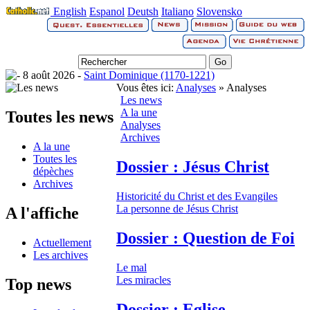
English
Espanol
Deutsh
Italiano
Slovensko
8 août 2026 -
Saint Dominique (1170-1221)
Vous êtes ici:
Analyses
» Analyses
Les news
A la une
Toutes les news
Analyses
Archives
A la une
Toutes les
Dossier : Jésus Christ
dépèches
Archives
Historicité du Christ et des Evangiles
La personne de Jésus Christ
A l'affiche
Dossier : Question de Foi
Actuellement
Les archives
Le mal
Les miracles
Top news
Dossier : Eglise