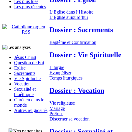
Les plus lues
Les plus récentes
L’Eglise dans l’Histoire
L’Eglise aujourd’hui
Dossier : Sacrements
Baptême et Confirmation
Dossier : Vie Spirituelle
Jésus Christ
Question de Foi
Liturgie
Eglise
Evangéliser
Sacrements
Temps liturgiques
Vie Spirituelle
Vocation
Dossier : Vocation
Sexualité et
bioéthique
Chrétien dans le
Vie religieuse
monde
Mariage
Autres religiosités
Prêtrise
Discerner sa vocation
Dossier : Sexualité et