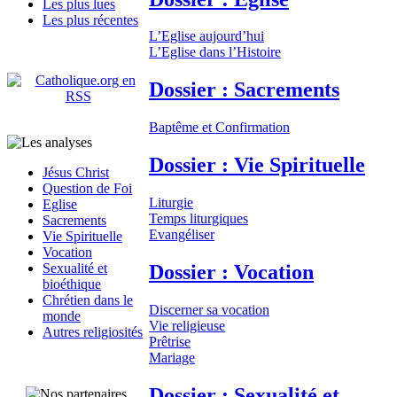
Les plus lues
Les plus récentes
L’Eglise aujourd’hui
L’Eglise dans l’Histoire
Dossier : Sacrements
Baptême et Confirmation
Dossier : Vie Spirituelle
Jésus Christ
Question de Foi
Liturgie
Eglise
Temps liturgiques
Sacrements
Evangéliser
Vie Spirituelle
Vocation
Dossier : Vocation
Sexualité et
bioéthique
Chrétien dans le
Discerner sa vocation
monde
Vie religieuse
Autres religiosités
Prêtrise
Mariage
Dossier : Sexualité et