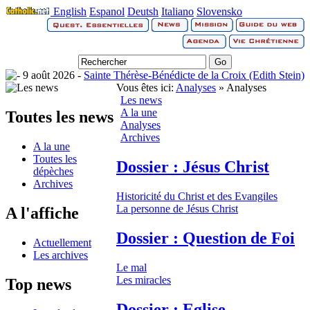
English
Espanol
Deutsh
Italiano
Slovensko
9 août 2026 -
Sainte Thérèse-Bénédicte de la Croix (Edith Stein)
Vous êtes ici:
Analyses
» Analyses
Les news
A la une
Toutes les news
Analyses
Archives
A la une
Toutes les
Dossier : Jésus Christ
dépèches
Archives
Historicité du Christ et des Evangiles
La personne de Jésus Christ
A l'affiche
Dossier : Question de Foi
Actuellement
Les archives
Le mal
Les miracles
Top news
Dossier : Eglise