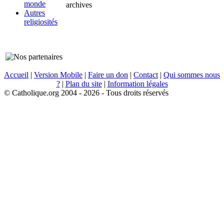
monde
archives
Autres
religiosités
Accueil
|
Version Mobile
|
Faire un don
|
Contact
|
Qui sommes nous
?
|
Plan du site
|
Information légales
© Catholique.org 2004 - 2026 - Tous droits réservés