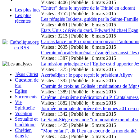
Visites : 4406 | Publié le : 6 mars 2015
"Entrer" dans le mystère de la Trinité en adorant
Les plus lues
Visites : 3755 | Publié le : 6 mars 2015
Les plus
Les réfugiés Irakiens, guidés par la Sainte-Famille
récentes
Visites : 4061 | Publié le : 6 mars 2015
Etats-Unis : décès du card. Edward Michael Egan
Visites : 3215 | Publié le : 6 mars 2015
Caritas lance un Prix pour promouvoir l’autonom
Visites : 2635 | Publié le : 6 mars 2015
Chemin néocatéchuménal : évangéliser aussi "les 
Visites : 1387 | Publié le : 6 mars 2015
La mission principale de l’Eglise est d’apporter 
Visites : 1375 | Publié le : 6 mars 2015
Jésus Christ
Azerbaïdjan : le pape reçoit le président Aliyev
Question de
Visites : 1392 | Publié le : 6 mars 2015
Foi
Chemin de croix au Colisée : méditations de Mgr 
Eglise
Visites : 1389 | Publié le : 6 mars 2015
Sacrements
Carême : deuxième prédication du P. Cantalamess
Vie
Visites : 1882 | Publié le : 6 mars 2015
Spirituelle
Journée mondiale de prière des femmes 2015 en 
Vocation
Visites : 1342 | Publié le : 6 mars 2015
Sexualité et
Le Saint-Siège demande "un moratoire mondial su
bioéthique
Visites : 1425 | Publié le : 5 mars 2015
Chrétien
"Mon enfant", dit Dieu au coeur de la mondanité
dans le
Visites : 1403 | Publié le : 5 mars 2015