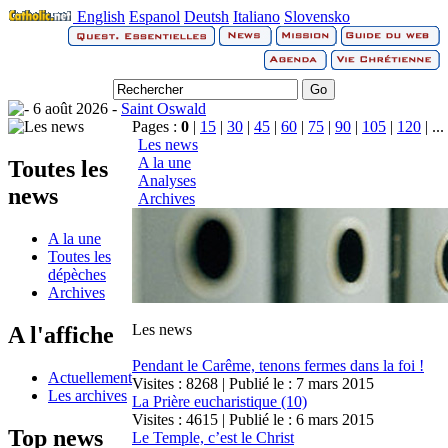
English
Espanol
Deutsh
Italiano
Slovensko
6 août 2026 -
Saint Oswald
Pages :
0
|
15
|
30
|
45
|
60
|
75
|
90
|
105
|
120
|
...
Les news
A la une
Toutes les
Analyses
news
Archives
A la une
Toutes les
dépèches
Archives
Les news
A l'affiche
Pendant le Carême, tenons fermes dans la foi !
Actuellement
Visites : 8268 | Publié le : 7 mars 2015
Les archives
La Prière eucharistique (10)
Visites : 4615 | Publié le : 6 mars 2015
Top news
Le Temple, c’est le Christ