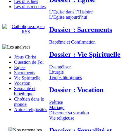
Les plus lues
Les plus récentes
L’Eglise dans l’Histoire
L’Eglise aujourd’hui
Dossier : Sacrements
Baptême et Confirmation
Dossier : Vie Spirituelle
Jésus Christ
Question de Foi
Evangéliser
Eglise
Liturgie
Sacrements
Temps liturgiques
Vie Spirituelle
Vocation
Dossier : Vocation
Sexualité et
bioéthique
Chrétien dans le
Prêtrise
monde
Mariage
Autres religiosités
Discerner sa vocation
Vie religieuse
Dossier : Sexualité et