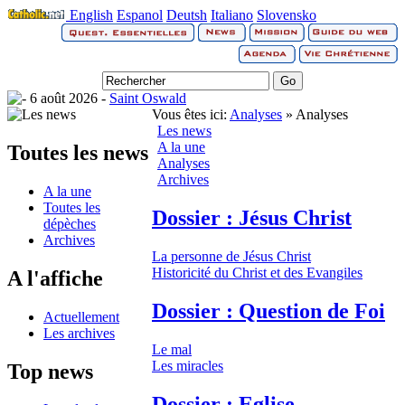
English
Espanol
Deutsh
Italiano
Slovensko
6 août 2026 -
Saint Oswald
Vous êtes ici:
Analyses
» Analyses
Les news
A la une
Toutes les news
Analyses
Archives
A la une
Toutes les
Dossier : Jésus Christ
dépèches
Archives
La personne de Jésus Christ
Historicité du Christ et des Evangiles
A l'affiche
Dossier : Question de Foi
Actuellement
Les archives
Le mal
Les miracles
Top news
Dossier : Eglise