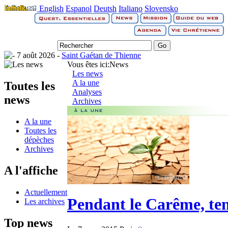
English
Espanol
Deutsh
Italiano
Slovensko
7 août 2026 -
Saint Gaétan de Thienne
Vous êtes ici:
News
Les news
A la une
Toutes les
Analyses
news
Archives
A la une
Toutes les
dépèches
Archives
A l'affiche
Actuellement
Pendant le Carême, ten
Les archives
Top news