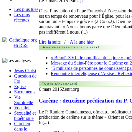
Le 7 mars 2015
Paris
()
Les plus lues
C’est l’invitation du Pape François à l’occasion 
Les plus
est un temps de renouveau pour l’Église, pour les
récentes
surtout un « temps de grâce » (2 Co 6,2). Dieu ne
auparavant : « Nous aimons parce que Dieu lui-mêm
pas indifférent à nous. (...)
Lire la suite
/
A la une hier
« Benoît XVI : le pontificat de la joie », p
Message du Saint-Père pour le Carême en 
"5 milliards de personnes ne connaissent pas 
Jésus Christ
Rencontre interreligieuse d’Assise : Réflex
Question de
Foi
Eglise
6 mars 2015
Zenit.org
Sacrements
Vie
Carême : deuxième prédication du P.
Spirituelle
Vocation
Le P. Raniero Cantalamessa, ofmcap., prédicateur
Sexualité et
prédication de carême sur le thème « Orient et Occ
bioéthique
6 (...)
Chrétien
dans le