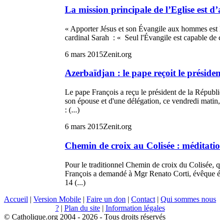
La mission principale de l’Eglise est
« Apporter Jésus et son Évangile aux hommes est la
cardinal Sarah : « Seul l'Évangile est capable de c
6 mars 2015
Zenit.org
Azerbaïdjan : le pape reçoit le préside
Le pape François a reçu le président de la Répub
son épouse et d'une délégation, ce vendredi mati
: (...)
6 mars 2015
Zenit.org
Chemin de croix au Colisée : méditati
Pour le traditionnel Chemin de croix du Colisée, q
François a demandé à Mgr Renato Corti, évêque ém
14 (...)
Accueil
|
Version Mobile
|
Faire un don
|
Contact
|
Qui sommes nous
?
|
Plan du site
|
Information légales
© Catholique.org 2004 - 2026 - Tous droits réservés