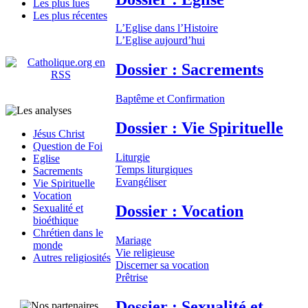
Les plus lues
Les plus récentes
L’Eglise dans l’Histoire
L’Eglise aujourd’hui
Dossier : Sacrements
Baptême et Confirmation
Dossier : Vie Spirituelle
Jésus Christ
Question de Foi
Liturgie
Eglise
Temps liturgiques
Sacrements
Evangéliser
Vie Spirituelle
Vocation
Dossier : Vocation
Sexualité et
bioéthique
Chrétien dans le
Mariage
monde
Vie religieuse
Autres religiosités
Discerner sa vocation
Prêtrise
Dossier : Sexualité et