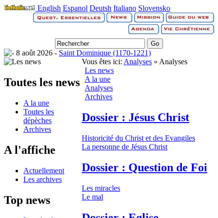
English
Espanol
Deutsh
Italiano
Slovensko
8 août 2026 -
Saint Dominique (1170-1221)
Vous êtes ici:
Analyses
» Analyses
Les news
A la une
Toutes les news
Analyses
Archives
A la une
Toutes les
Dossier : Jésus Christ
dépèches
Archives
Historicité du Christ et des Evangiles
La personne de Jésus Christ
A l'affiche
Dossier : Question de Foi
Actuellement
Les archives
Les miracles
Le mal
Top news
Dossier : Eglise