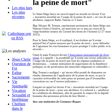
la peine de mort"
Les plus lues
Les plus
Le Saint-Siège lance un nouvel appel au monde en faveur d’un
récentes
« moratoire mondial sur l’usage de la peine de mort » en vue de son
abolition, rapporte Radio Vatican ce 5 mars.
Mgr Silvano M. Tomasi, représentant permanent du Saint-Siège aux
Nations-Unies à Genève, est intervenu en ce sens au cours de la
vingt-huitième session du Conseil des droits de l’homme (2-27 mars
2015).
Pour le Saint-Siège, a-t-il expliqué, il est évident qu’il existe
aujourd’hui d’autres moyens que la peine de mort « pour défendre
de l’agresseur les vies humaines et pour protéger l’ordre public et la
sécurité ».
Citant le pape François devant
l’Association internationale de droit
pénal
, il a rappelé « la possibilité qu’il existe une erreur judiciaire et
Jésus Christ
l’usage [de la peine de mort] que font les régimes totalitaires et
Question de
dictatoriaux… comme instrument de suppression de la dissidence
politique ou de persécution des minorités religieuses et culturelles ».
Foi
Eglise
Mgr Tomasi a souligné « qu’aucun effet positif de dissuasion ne
résulte clairement de l’application de la peine de mort, et que le
Sacrements
caractère irréversible de cette peine ne permet pas d’éventuelles
Vie
corrections en cas d’erreurs judiciaires ».
Spirituelle
Lançant un appel en faveur d’un « moratoire mondial sur l’usage
de la peine de mort » pour son abolition, il a exhorté à « améliorer
Vocation
les conditions de détention, afin de garantir le respect de la dignité
Sexualité et
humaine des personnes privées de leur liberté ».
bioéthique
Avec une traduction de Constance Roques
Chrétien
dans le