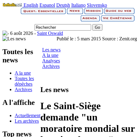
English
Espanol
Deutsh
Italiano
Slovensko
6 août 2026 -
Saint Oswald
Publié le :
5 mars 2015
Source :
Zenit.org
Les news
Toutes les
A la une
news
Analyses
Archives
A la une
Toutes les
dépèches
Les news
Archives
A l'affiche
Le Saint-Siège
demande "un
Actuellement
Les archives
moratoire mondial sur
Top news