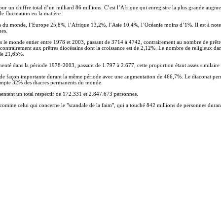
our un chiffre total d’un milliard 86 millions. C’est l’Afrique qui enregistre la plus grande aug
 fluctuation en la matière.
es du monde, l’Europe 25,8%, l’Afrique 13,2%, l’Asie 10,4%, l’Océanie moins d’1%. Il est à no
ues.
e monde entier entre 1978 et 2003, passant de 3714 à 4742, contrairement au nombre de prêtres
 contrairement aux prêtres diocésains dont la croissance est de 2,12%. Le nombre de religieux d
 de 21,65%.
enté dans la période 1978-2003, passant de 1.797 à 2.677, cette proportion étant assez similaire 
lié de façon importante durant la même période avec une augmentation de 466,7%. Le diaconat pe
compte 32% des diacres permanents du monde.
ésentent un total respectif de 172.331 et 2.847.673 personnes.
ne comme celui qui concerne le "scandale de la faim", qui a touché 842 millions de personnes dur