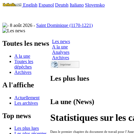
English
Espanol
Deutsh
Italiano
Slovensko
8 août 2026 -
Saint Dominique (1170-1221)
Les news
Toutes les news
A la une
Analyses
A la une
Archives
Toutes les
dépèches
Archives
Les plus lues
A l'affiche
Actuellement
La une (News)
Les archives
Top news
Statistiques sur les
Les plus lues
Dans le premier chapitre du document de travail pour l’Asse
Les plus récentes