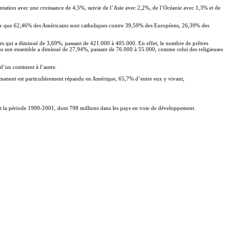
mentation avec une croissance de 4,5%, suivie de l’Asie avec 2,2%, de l’Océanie avec 1,3% et de
ter que 62,46% des Américains sont catholiques contre 39,59% des Européens, 26,39% des
 qui a diminué de 3,69%, passant de 421.000 à 405.000. En effet, le nombre de prêtres
ans son ensemble a diminué de 27,94%, passant de 76.000 à 55.000, comme celui des religieuses
d’un continent à l’autre.
rmanent est particulièrement répandu en Amérique, 65,7% d’entre eux y vivant,
ant la période 1999-2001, dont 798 millions dans les pays en voie de développement.