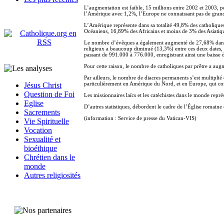
L’augmentation est faible, 15 millions entre 2002 et 2003, p
l’Amérique avec 1,2%, l’Europe ne connaissant pas de grande
L’Amérique représente dans sa totalité 49,8% des catholiqu
Océaniens, 16,89% des Africains et moins de 3% des Asiatiq
Le nombre d’évêques a également augmenté de 27,68% dans l
religieux a beaucoup diminué (13,3%) entre ces deux dates,
passant de 991.000 à 776.000, enregistrant ainsi une baisse
Pour cette raison, le nombre de catholiques par prêtre a augm
Par ailleurs, le nombre de diacres permanents s’est multip
particulièrement en Amérique du Nord, et en Europe, qui 
Jésus Christ
Question de Foi
Les missionnaires laïcs et les catéchistes dans le monde repr
Eglise
D’autres statistiques, débordent le cadre de l’Église romai
Sacrements
(information : Service de presse du Vatican-VIS)
Vie Spirituelle
Vocation
Sexualité et
bioéthique
Chrétien dans le
monde
Autres religiosités