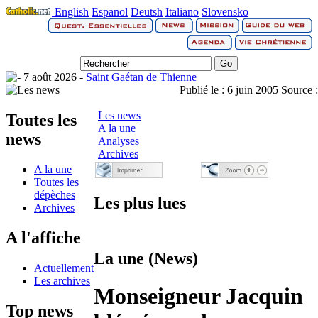
English
Espanol
Deutsh
Italiano
Slovensko
7 août 2026 -
Saint Gaétan de Thienne
Publié le :
6 juin 2005
Source :
Les news
Toutes les
A la une
news
Analyses
Archives
A la une
Toutes les
dépèches
Les plus lues
Archives
A l'affiche
La une (News)
Actuellement
Les archives
Monseigneur Jacquin
Top news