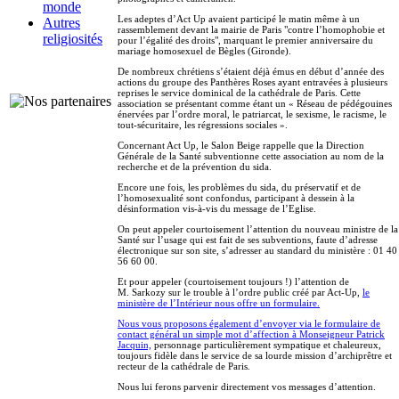
monde
Les adeptes d’Act Up avaient participé le matin même à un
Autres
rassemblement devant la mairie de Paris "contre l’homophobie et
religiosités
pour l’égalité des droits", marquant le premier anniversaire du
mariage homosexuel de Bègles (Gironde).
De nombreux chrétiens s’étaient déjà émus en début d’année des
actions du groupe des Panthères Roses ayant entravées à plusieurs
reprises le service dominical de la cathédrale de Paris. Cette
association se présentant comme étant un « Réseau de pédégouines
énervées par l’ordre moral, le patriarcat, le sexisme, le racisme, le
tout-sécuritaire, les régressions sociales ».
Concernant Act Up, le Salon Beige rappelle que la Direction
Générale de la Santé subventionne cette association au nom de la
recherche et de la prévention du sida.
Encore une fois, les problèmes du sida, du préservatif et de
l’homosexualité sont confondus, participant à dessein à la
désinformation vis-à-vis du message de l’Eglise.
On peut appeler courtoisement l’attention du nouveau ministre de la
Santé sur l’usage qui est fait de ses subventions, faute d’adresse
électronique sur son site, s’adresser au standard du ministère : 01 40
56 60 00.
Et pour appeler (courtoisement toujours !) l’attention de
M. Sarkozy sur le trouble à l’ordre public créé par Act-Up,
le
ministère de l’Intérieur nous offre un formulaire.
Nous vous proposons également d’envoyer via le formulaire de
contact général un simple mot d’affection à Monseigneur Patrick
Jacquin,
personnage particulièrement sympatique et chaleureux,
toujours fidèle dans le service de sa lourde mission d’archiprêtre et
recteur de la cathédrale de Paris.
Nous lui ferons parvenir directement vos messages d’attention.