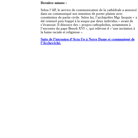
Dernière minute :
Selon l’AP, le service de communication de la cathédrale a annoncé
dans un communiqué son intention de porter plainte avec
constitution de partie civile. Selon lui, l’archiprêtre Mgr Jacquin « a
été ceinturé puis frappé à la nuque par deux individus » avant de
s’évanouir. Il dénonce des « propos cathophobes, notamment à
l’encontre du pape Benoît XVI », qui relèvent d »’une incitation à
la haine raciale et religieuse ».
Suite de l’intrusion d’Actu Up à Notre Dame et communiqué de
l’Archevêché.