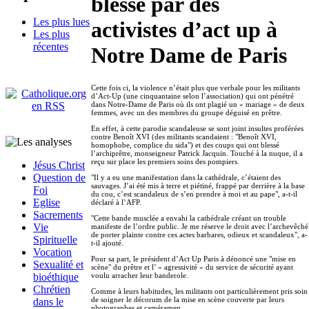
bléssé par des
Les plus lues
activistes d’act up à
Les plus
récentes
Notre Dame de Paris
Cette fois ci, la violence n’était plus que verbale pour les militants
d’Act-Up (une cinquantaine selon l’association) qui ont pénétré
dans Notre-Dame de Paris où ils ont plagié un « mariage » de deux
femmes, avec un des membres du groupe déguisé en prêtre.
En effet, à cette parodie scandaleuse se sont joint insultes proférées
contre Benoît XVI (des militants scandaient : "Benoît XVI,
homophobe, complice du sida") et des coups qui ont blessé
l’archiprêtre, monseigneur Patrick Jacquin. Touché à la nuque, il a
reçu sur place les premiers soins des pompiers.
Jésus Christ
Question de
"Il y a eu une manifestation dans la cathédrale, c’étaient des
sauvages. J’ai été mis à terre et piétiné, frappé par derrière à la base
Foi
du cou, c’est scandaleux de s’en prendre à moi et au pape", a-t-il
Eglise
déclaré à l’AFP.
Sacrements
"Cette bande musclée a envahi la cathédrale créant un trouble
Vie
manifeste de l’ordre public. Je me réserve le droit avec l’archevêché
de porter plainte contre ces actes barbares, odieux et scandaleux", a-
Spirituelle
t-il ajouté.
Vocation
Pour sa part, le président d’Act Up Paris à dénoncé une "mise en
Sexualité et
scène" du prêtre et l’ « agressivité » du service de sécurité ayant
voulu arracher leur banderole.
bioéthique
Chrétien
Comme à leurs habitudes, les militants ont particulièrement pris soin
de soigner le décorum de la mise en scène couverte par leurs
dans le
photographes et caméramen.