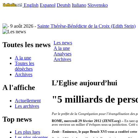
English
Espanol
Deutsh
Italiano
Slovensko
9 août 2026 -
Sainte Thérèse-Bénédicte de la Croix (Edith Stein)
Les news
Toutes les news
A la une
Analyses
A la une
Archives
Toutes les
dépèches
Archives
L’Eglise aujourd’hui
A l'affiche
"5 milliards de pers
Actuellement
Les archives
Par le préfet de la Congrégation pour l’évangélisation des p
Top news
ROME, mercredi 29 février 2012 (ZENIT.org) –
En tant q
avec environ un millier d’évêques sous sa juridiction. Créé car
Les plus lues
Zenit - Eminence, le pape Benoît XVI vous a conféré cette
Les plus récentes