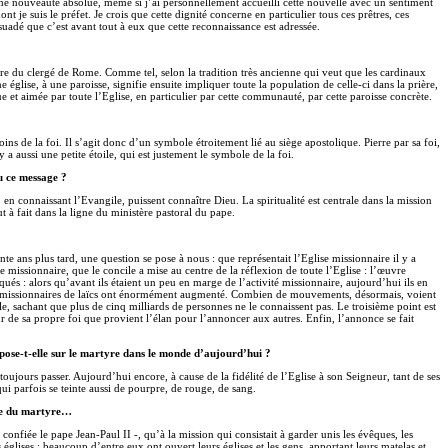
 une nouveauté absolue, même si j’ai personnellement accueilli cette nouvelle avec un sentiment
nt je suis le préfet. Je crois que cette dignité concerne en particulier tous ces prêtres, ces
rsuadé que c’est avant tout à eux que cette reconnaissance est adressée.
re du clergé de Rome. Comme tel, selon la tradition très ancienne qui veut que les cardinaux
église, à une paroisse, signifie ensuite impliquer toute la population de celle-ci dans la prière,
e et aimée par toute l’Eglise, en particulier par cette communauté, par cette paroisse concrète.
ins de la foi. Il s’agit donc d’un symbole étroitement lié au siège apostolique. Pierre par sa foi,
a aussi une petite étoile, qui est justement le symbole de la foi.
u ce message ?
, en connaissant l’Evangile, puissent connaître Dieu. La spiritualité est centrale dans la mission
 à fait dans la ligne du ministère pastoral du pape.
te ans plus tard, une question se pose à nous : que représentait l’Eglise missionnaire il y a
 missionnaire, que le concile a mise au centre de la réflexion de toute l’Eglise : l’œuvre
qués : alors qu’avant ils étaient un peu en marge de l’activité missionnaire, aujourd’hui ils en
ions missionnaires de laïcs ont énormément augmenté. Combien de mouvements, désormais, voient
le, sachant que plus de cinq milliards de personnes ne le connaissent pas. Le troisième point est
ur de sa propre foi que provient l’élan pour l’annoncer aux autres. Enfin, l’annonce se fait
 pose-t-elle sur le martyre dans le monde d’aujourd’hui ?
ujours passer. Aujourd’hui encore, à cause de la fidélité de l’Eglise à son Seigneur, tant de ses
ui parfois se teinte aussi de pourpre, de rouge, de sang.
que du martyre…
onfiée le pape Jean-Paul II -, qu’à la mission qui consistait à garder unis les évêques, les
 églises ; beaucoup d’entre eux ont ouvert leurs églises et les gens, apportant leurs matelas et