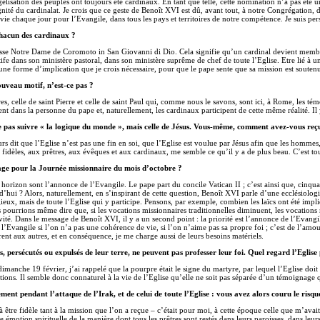
élisation des peuples ont toujours été cardinaux. En tant que telle, cette nomination n’a pas été
ignité du cardinalat. Je crois que ce geste de Benoît XVI est dû, avant tout, à notre Congrégation, do
r vie chaque jour pour l’Evangile, dans tous les pays et territoires de notre compétence. Je suis pe
 chacun des cardinaux ?
aroisse Notre Dame de Coromoto in San Giovanni di Dio. Cela signifie qu’un cardinal devient memb
e dans son ministère pastoral, dans son ministère suprême de chef de toute l’Eglise. Etre lié à une 
 une forme d’implication que je crois nécessaire, pour que le pape sente que sa mission est soutenu
uveau motif, n’est-ce pas ?
, celle de saint Pierre et celle de saint Paul qui, comme nous le savons, sont ici, à Rome, les témo
nt dans la personne du pape et, naturellement, les cardinaux participent de cette même réalité. Il y 
 pas suivre « la logique du monde », mais celle de Jésus. Vous-même, comment avez-vous reç
urs dit que l’Eglise n’est pas une fin en soi, que l’Eglise est voulue par Jésus afin que les hommes
 fidèles, aux prêtres, aux évêques et aux cardinaux, me semble ce qu’il y a de plus beau. C’est tout
age pour la Journée missionnaire du mois d’octobre ?
horizon sont l’annonce de l’Evangile. Le pape part du concile Vatican II ; c’est ainsi que, cinquan
d’hui ? Alors, naturellement, en s’inspirant de cette question, Benoît XVI parle d’une ecclésiologie
ieux, mais de toute l’Eglise qui y participe. Pensons, par exemple, combien les laïcs ont été impli
s pourrions même dire que, si les vocations missionnaires traditionnelles diminuent, les vocat
vité. Dans le message de Benoît XVI, il y a un second point : la priorité est l’annonce de l’Evangi
 l’Evangile si l’on n’a pas une cohérence de vie, si l’on n’aime pas sa propre foi ; c’est de l’amo
érent aux autres, et en conséquence, je me charge aussi de leurs besoins matériels.
, persécutés ou expulsés de leur terre, ne peuvent pas professer leur foi. Quel regard l’Eglise
che 19 février, j’ai rappelé que la pourpre était le signe du martyre, par lequel l’Eglise doit to
tions. Il semble donc connaturel à la vie de l’Eglise qu’elle ne soit pas séparée d’un témoignage q
nt pendant l’attaque de l’Irak, et de celui de toute l’Eglise : vous avez alors couru le ris
re fidèle tant à la mission que l’on a reçue – c’était pour moi, à cette époque celle que m’avait c
 émotion spirituelle de la manière dont tous les prêtres sont restés dans leurs paroisses, dans leurs