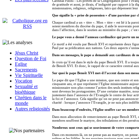
Cardinal Filoni - Les préfets de la Congrégation pour l’évang
de gratitude et aussi, je dirais, d’indignité par rapport à la d
missionnaires, religieux, religieuses, laïcs qui dépensent leu
Que signifie la « prise de possession » d’une paroisse par
Chaque cardinal a un « titre ». Mon « titre » est lié à la p
soient membres du diocèse du pape, il aide le souverain pontif
dans l’affection, dans le soutien au ministère du pape ; c’est
Le pape vous a donné l’anneau cardinalice qui porte un no
Ce motif a été voulu par Benoît XVI et représente deux figures
Paul par sa prédication aux nations. Ces deux aspects s’unisse
Jésus Christ
Dans ses messages, le pape a demandé aux cardinaux de ne
Question de Foi
Je crois qu’il est dans le style du pape Benoît XVI. Il a toujo
Eglise
de Benoît XVI. Et donc, le rappel de ce caractère central aux
Sacrements
Sur quoi le pape Benoît XVI met-il l’accent dans son mess
Vie Spirituelle
Le pape dit que l’Eglise a une mission, que son centre et son 
Vocation
cinquante ans, et que représente l’Eglise missionnaire aujour
Sexualité et
missionnaire non plus comme l’action des seuls instituts relig
sont devenus les protagonistes. D’une certaine manière, nou
bioéthique
justement dans l’annonce de l’Evangile le centre de leur acti
Chrétien dans le
la foi et l’annonce. Cela signifie qu’on ne peut pas annoncer
charité : lorsque j’annonce l’Evangile, je ne suis plus indiff
monde
Autres religiosités
Dans beaucoup d’endroits, l’Eglise souffre car ses membres
Dans mon allocution de remerciement au pape Benoît XVI, diman
membres souffrent le martyre, des tribulations et des persécu
Nombreux sont ceux qui se souviennent de votre comporteme
Dans ces moments-là, on ne pense pas au martyre, on pense à êt
prêtres et les fidèles. Je me souviens toujours avec une grande