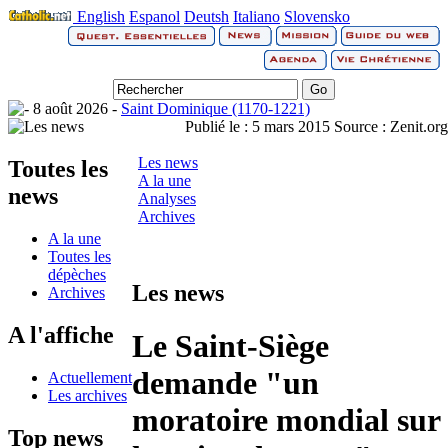
English
Espanol
Deutsh
Italiano
Slovensko
8 août 2026 -
Saint Dominique (1170-1221)
Publié le :
5 mars 2015
Source :
Zenit.org
Les news
Toutes les
A la une
news
Analyses
Archives
A la une
Toutes les
dépèches
Les news
Archives
A l'affiche
Le Saint-Siège
demande "un
Actuellement
Les archives
moratoire mondial sur
Top news