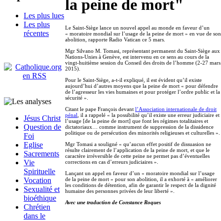
la peine de mort"
Les plus lues
Les plus
Le Saint-Siège lance un nouvel appel au monde en faveur d’un
récentes
« moratoire mondial sur l’usage de la peine de mort » en vue de son
abolition, rapporte Radio Vatican ce 5 mars.
Mgr Silvano M. Tomasi, représentant permanent du Saint-Siège aux
Nations-Unies à Genève, est intervenu en ce sens au cours de la
vingt-huitième session du Conseil des droits de l’homme (2-27 mars
2015).
Pour le Saint-Siège, a-t-il expliqué, il est évident qu’il existe
aujourd’hui d’autres moyens que la peine de mort « pour défendre
de l’agresseur les vies humaines et pour protéger l’ordre public et la
sécurité ».
Citant le pape François devant
l’Association internationale de droit
pénal
, il a rappelé « la possibilité qu’il existe une erreur judiciaire et
Jésus Christ
l’usage [de la peine de mort] que font les régimes totalitaires et
Question de
dictatoriaux… comme instrument de suppression de la dissidence
politique ou de persécution des minorités religieuses et culturelles ».
Foi
Eglise
Mgr Tomasi a souligné « qu’aucun effet positif de dissuasion ne
résulte clairement de l’application de la peine de mort, et que le
Sacrements
caractère irréversible de cette peine ne permet pas d’éventuelles
Vie
corrections en cas d’erreurs judiciaires ».
Spirituelle
Lançant un appel en faveur d’un « moratoire mondial sur l’usage
de la peine de mort » pour son abolition, il a exhorté à « améliorer
Vocation
les conditions de détention, afin de garantir le respect de la dignité
Sexualité et
humaine des personnes privées de leur liberté ».
bioéthique
Avec une traduction de Constance Roques
Chrétien
dans le