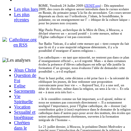
ROME, Vendredi 24 Juillet 2009 (
ZENIT.org
) - Dès septembre
Les plus lues
2009, des cours de religion seront introduits dans le cursus scolaire
en Russie, du primaire jusqu’à la fin du secondaire. Ces cours seront
Les plus
dispensés au choix sur l’orthodoxie, l’islam, le bouddhisme, le
récentes
judaïsme, ou un enseignement sur l’ « éthique de la culture laïque »
pour les jeunes non croyants.
Mgr Paolo Pezzi, archevêque de la Mère de Dieu, à Moscou, a
déclaré réserver un « accueil positif » à cette mesure, même si
l’Eglise catholique n’est pas concernée.
Sur Radio Vatican, il a salué cette mesure qui « tient compte du fait
que là où il y a une majorité religieuse déterminée, il y a la
possibilité d’enseigner d’autres religions ».
Les catholiques « en tant que minorité, ne rentrent pas dans ce plan
d’enseignement officiel », a-t-il regretté. Mais « si dans certaines
écoles la présence d’élèves catholiques est telle qu’elle justifie la
formation d’un groupe, nous évaluons l’idée de demander cette
Jésus Christ
possibilité », a-t-il expliqué.
Question de
Pour le haut prélat, cette décision a été prise face à « la nécessité de
Foi
rééduquer les jeunes, de leur redonner une proposition
convaincante pour leur vie ». « Aujourd’hui, il y a une soif, un
Eglise
désir de chercher, même dans la religion, un sens à la vie ». Et cela
Sacrements
est « à mon avis très fort ».
Vie
« Je le considère comme un fait important, a-t-il ajouté, même si
Spirituelle
nous ne sommes pas concernés directement ». Il a notamment
souligné l’importance, pour l’Eglise catholique, de « donner (sa)
Vocation
contribution grâce à (son) expérience dans le domaine de la religion
Sexualité et
catholique dans d’autres pays pour avoir des instituts, des écoles qui
soient authentiquement chrétiennes, ouvertes à la formation
bioéthique
intégrale de l’homme ».
Chrétien
Le 21 juillet dernier, à Moscou, le président Dmitri Medvedev a
dans le
tranché pour l’introduction de l’enseignement de la religion à