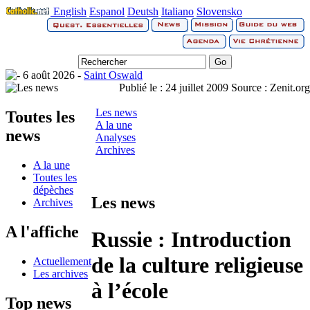
English
Espanol
Deutsh
Italiano
Slovensko
6 août 2026 -
Saint Oswald
Publié le :
24 juillet 2009
Source :
Zenit.org
Les news
Toutes les
A la une
news
Analyses
Archives
A la une
Toutes les
dépèches
Les news
Archives
A l'affiche
Russie : Introduction
de la culture religieuse
Actuellement
Les archives
à l’école
Top news