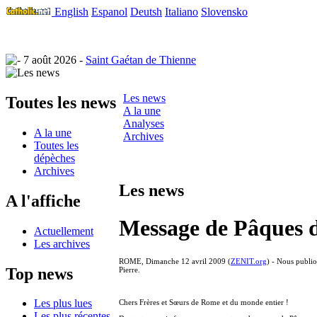
English
Espanol
Deutsh
Italiano
Slovensko
7 août 2026 -
Saint Gaétan de Thienne
Les news
Toutes les news
A la une
Analyses
A la une
Archives
Toutes les
dépèches
Archives
Les news
A l'affiche
Message de Pâques 
Actuellement
Les archives
ROME, Dimanche 12 avril 2009 (
ZENIT.org
) - Nous publio
Top news
Pierre.
Les plus lues
Chers Frères et Sœurs de Rome et du monde entier !
Les plus récentes