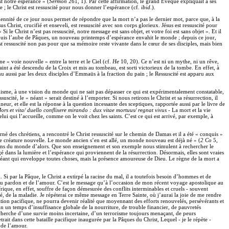
st notre espérance » (
Sermon
261, 1). Par cette affirmation, le grand Évêque expliquait à ses
e ; le Christ est ressuscité pour nous donner l’espérance (cf.
ibid
.).
olennité de ce jour nous permet de répondre que la mort n’a pas le dernier mot, parce que, à la
s Christ, crucifié et enseveli, est ressuscité avec son corps glorieux. Jésus est ressuscité pour
le Christ n’est pas ressuscité, notre message est sans objet, et votre foi est sans objet ». Et il
uis l’aube de Pâques, un nouveau printemps d’espérance envahit le monde ; depuis ce jour,
 ressuscité non pas pour que sa mémoire reste vivante dans le cœur de ses disciples, mais bien
 « voie nouvelle » entre la terre et le Ciel (cf.
He
10, 20). Ce n’est ni un mythe, ni un rêve,
aint a été descendu de la Croix et mis au tombeau, est sorti victorieux de la tombe. En effet, à
nu aussi par les deux disciples d’Emmaüs à la fraction du pain ; le Ressuscité est apparu aux
isme, à une vision du monde qui ne sait pas dépasser ce qui est expérimentalement constatable,
scité, le « néant » serait destiné à l’emporter. Si nous retirons le Christ et sa résurrection, il
, et elle est la réponse à la question incessante des sceptiques, rapportée aussi par le livre de
ors et vita/ duello conflixere mirando : dux vitae mortuus/ regnat vivus -
La mort et la vie
lui qui l’accueille, comme on le voit chez les saints. C’est ce qui est arrivé, par exemple, à
é des chrétiens, a rencontré le Christ ressuscité sur le chemin de Damas et il a été « conquis »
t une créature nouvelle. Le monde ancien s’en est allé, un monde nouveau est déjà né » (
2 Co
5,
tions du monde d’alors. Que son enseignement et son exemple nous stimulent à rechercher le
 dans la lumière et l’espérance qui proviennent de la résurrection. Désormais, elles sont vraies
e néant qui enveloppe toutes choses, mais la présence amoureuse de Dieu. Le règne de la mort a
Si par la Pâque, le Christ a extirpé la racine du mal, il a toutefois besoin d’hommes et de
de, du pardon et de l’amour. C’est le message qu’à l’occasion de mon récent voyage apostolique au
ique, en effet, souffre de façon démesurée des conflits interminables et cruels - souvent
eté, de la maladie. Je répéterai ce même message en Terre Sainte, où j’aurai la joie de me rendre
tion pacifique, ne pourra devenir réalité que moyennant des efforts renouvelés, persévérants et
n un temps d’insuffisance globale de la nourriture, de trouble financier, de pauvretés
echerche d’une survie moins incertaine, d’un terrorisme toujours menaçant, de peurs
ait dans cette bataille pacifique inaugurée par la Pâques du Christ, Lequel - je le répète -
 de l’amour.