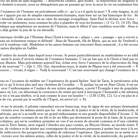
vec les mots de saint Augustin : «
Resurrectio Domini
,
spes nostra
- la résurrection du Seigneur e
t destinés à mourir, nous ne désespérions pas en pensant qu’avec la mort la vie est totalement fini
 l’existence de l’homme est précisément celle-ci : qu’y-a-t-il après la mort ? À cette énigme, la s
e ne s’appuie pas sur de simples raisonnements humains, mais bien sur un fait historique de foi : Jésu
éternelle. Cette annonce est au cœur du message évangélique. Saint Paul le déclare avec force : « Si 
r cette vie seulement, nous sommes les plus à plaindre de tous les hommes » (
1 Co
15, 14.19). Dep
dique pas simplement un moment de l’histoire, mais le début d’une condition nouvelle : Jésus est
éjà goûter la joie de la vie éternelle.
istorique révélée par l’Homme Jésus Christ à travers sa « pâque », son « passage » qui a ouvert une
 mais un événement unique et définitif : Jésus de Nazareth, fils de Marie, qui au soir du Vendredi s
uvé le tombeau vide. Madeleine et les autres femmes ont rencontré Jésus ressuscité ; il a été recon
autres disciples en Galilée.
 d’ombre du monde dans lequel nous vivons. Je pense particulièrement au matérialisme et au nihil
rait le point d’arrivée ultime de l’existence humaine. C’est un fait que si le Christ n’était pas ressu
 illusion. Mais précisément aujourd’hui, éclate avec force l’annonce de la résurrection du Seigneur
fin du nouveau" ? » (
Qo
1, 10). Oui, répondons-nous, le matin de Pâques tout a été renouvelé. «
M
 mourut ; / vivant, il règne ». Voilà la nouveauté ! C’est une nouveauté qui change l’existence de ce
s eu l’occasion de méditer sur l’expérience du grand Apôtre. Saul de Tarse, le persécuteur acharn
aul ce qu’il écrira plus tard aux chrétiens de Corinthe : « Si quelqu’un est en Jésus Christ, il es
, avec l’enthousiasme et l’audace de son action apostolique, a porté l’Évangile à tant de popula
ance en Lui, car désormais la conscience du néant qui tend à intoxiquer l’humanité a été submergé
r toi n’est pas ténèbre, et la nuit comme le jour est lumière ! » (138 (139), 12). Ce n’est plus l
de vie, poussé par le souffle de l’Esprit, est arrivé (cf. v. 8).
et sur le monde, il subsiste cependant encore beaucoup, trop de signe de son antique domination. 
a victoire avec les mêmes armes que lui : les armes de la justice et de la vérité, de la miséricor
africain, qui m’a accueilli avec un grand enthousiasme et une grande disponibilité d’écoute. L’Afr
que du nombre croissant de ses fils et de ses filles qui deviennent la proie de la faim, de la pauvr
nciliation, qui est la condition première en vue d’un avenir de sécurité commun et d’une cohabita
Depuis la Terre Sainte, mon regard s’étendra aux pays voisins, au Moyen-Orient, au monde entier. E
t, de violence et de misère qui contraignent de nombreuses personnes à quitter leur terre à la r
 de redécouvrir des perspectives capables de redonner l’espérance. Que personne ne se mette en retr
ictoire avec les mêmes armes, celles de la justice et de la vérité, de la miséricorde, du pardon et