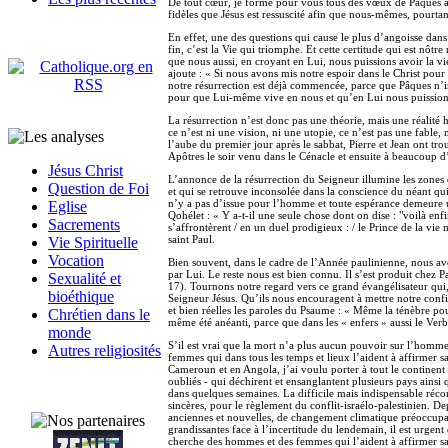
De tout cœur, je forme pour vous tous des vœux de Pâques a
fidèles que Jésus est ressuscité afin que nous-mêmes, pourtan
En effet, une des questions qui cause le plus d’angoisse dans
fin, c’est la Vie qui triomphe. Et cette certitude qui est nôtr
que nous aussi, en croyant en Lui, nous puissions avoir la vie 
ajoute : « Si nous avons mis notre espoir dans le Christ pou
notre résurrection est déjà commencée, parce que Pâques n’in
pour que Lui-même vive en nous et qu’en Lui nous puissions d
La résurrection n’est donc pas une théorie, mais une réalité h
ce n’est ni une vision, ni une utopie, ce n’est pas une fable,
l’aube du premier jour après le sabbat, Pierre et Jean ont tro
Apôtres le soir venu dans le Cénacle et ensuite à beaucoup d’
Jésus Christ
L’annonce de la résurrection du Seigneur illumine les zones
Question de Foi
et qui se retrouve inconsolée dans la conscience du néant qui se
n’y a pas d’issue pour l’homme et toute espérance demeure une
Eglise
Qohélet : « Y a-t-il une seule chose dont on dise : "voilà en
Sacrements
s’affrontèrent / en un duel prodigieux : / le Prince de la vie
saint Paul.
Vie Spirituelle
Vocation
Bien souvent, dans le cadre de l’Année paulinienne, nous avon
par Lui. Le reste nous est bien connu. Il s’est produit chez P
Sexualité et
17). Tournons notre regard vers ce grand évangélisateur qui
bioéthique
Seigneur Jésus. Qu’ils nous encouragent à mettre notre confi
et bien réelles les paroles du Psaume : « Même la ténèbre pou
Chrétien dans le
même été anéanti, parce que dans les « enfers » aussi le Verbe 
monde
S’il est vrai que la mort n’a plus aucun pouvoir sur l’homme 
Autres religiosités
femmes qui dans tous les temps et lieux l’aident à affirmer s
Cameroun et en Angola, j’ai voulu porter à tout le continent 
oubliés - qui déchirent et ensanglantent plusieurs pays ainsi 
dans quelques semaines. La difficile mais indispensable réco
sincères, pour le règlement du conflit-israélo-palestinien. 
anciennes et nouvelles, de changement climatique préoccupan
grandissantes face à l’incertitude du lendemain, il est urgent
cherche des hommes et des femmes qui l’aident à affirmer sa v