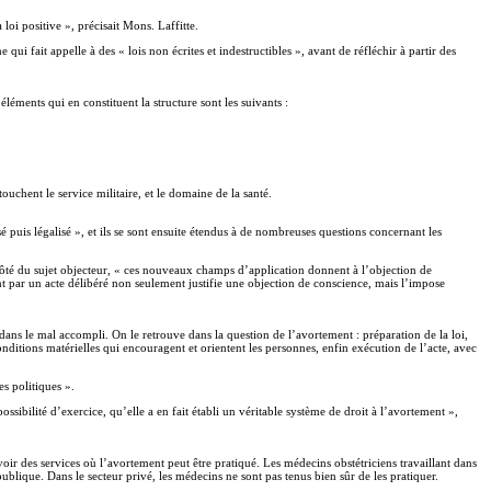
loi positive », précisait Mons. Laffitte.
i fait appelle à des « lois non écrites et indestructibles », avant de réfléchir à partir des
léments qui en constituent la structure sont les suivants :
uchent le service militaire, et le domaine de la santé.
sé puis légalisé », et ils se sont ensuite étendus à de nombreuses questions concernant les
u côté du sujet objecteur, « ces nouveaux champs d’application donnent à l’objection de
t par un acte délibéré non seulement justifie une objection de conscience, mais l’impose
ans le mal accompli. On le retrouve dans la question de l’avortement : préparation de la loi,
onditions matérielles qui encouragent et orientent les personnes, enfin exécution de l’acte, avec
es politiques ».
ossibilité d’exercice, qu’elle a en fait établi un véritable système de droit à l’avortement »,
oir des services où l’avortement peut être pratiqué. Les médecins obstétriciens travaillant dans
e publique. Dans le secteur privé, les médecins ne sont pas tenus bien sûr de les pratiquer.