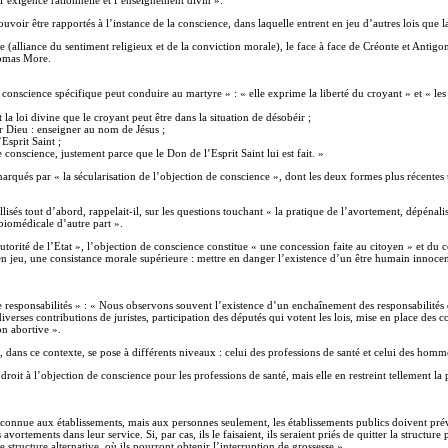
voir être rapportés à l’instance de la conscience, dans laquelle entrent en jeu d’autres lois que la 
liance du sentiment religieux et de la conviction morale), le face à face de Créonte et Antigone qu
homas More.
conscience spécifique peut conduire au martyre » : « elle exprime la liberté du croyant » et « les é
la loi divine que le croyant peut être dans la situation de désobéir ;
r Dieu : enseigner au nom de Jésus ;
Esprit Saint ;
 conscience, justement parce que le Don de l’Esprit Saint lui est fait. »
rqués par « la sécularisation de l’objection de conscience », dont les deux formes plus récentes to
llisés tout d’abord, rappelait-il, sur les questions touchant « la pratique de l’avortement, dépénali
biomédicale d’autre part ».
utorité de l’Etat », l’objection de conscience constitue « une concession faite au citoyen » et d
en jeu, une consistance morale supérieure : mettre en danger l’existence d’un être humain innocen
e responsabilités » : « Nous observons souvent l’existence d’un enchaînement des responsabilités d
erses contributions de juristes, participation des députés qui votent les lois, mise en place des c
on abortive ».
, dans ce contexte, se pose à différents niveaux : celui des professions de santé et celui des homm
oit à l’objection de conscience pour les professions de santé, mais elle en restreint tellement la p
reconnue aux établissements, mais aux personnes seulement, les établissements publics doivent prév
vortements dans leur service. Si, par cas, ils le faisaient, ils seraient priés de quitter la structur
e structure alternative, où ils pourront obtenir l’interruption de grossesse ».