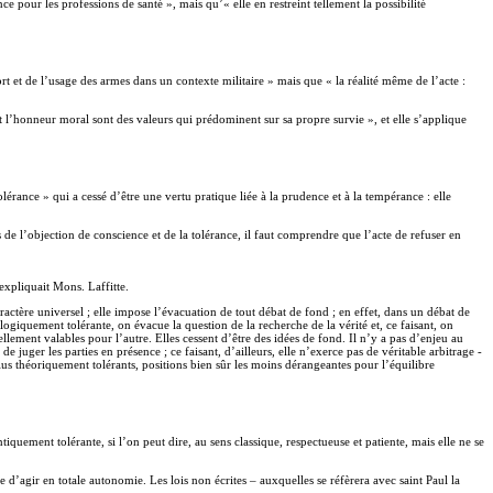
 pour les professions de santé », mais qu’« elle en restreint tellement la possibilité
t et de l’usage des armes dans un contexte militaire » mais que « la réalité même de l’acte :
 et l’honneur moral sont des valeurs qui prédominent sur sa propre survie », et elle s’applique
érance » qui a cessé d’être une vertu pratique liée à la prudence et à la tempérance : elle
s de l’objection de conscience et de la tolérance, il faut comprendre que l’acte de refuser en
expliquait Mons. Laffitte.
caractère universel ; elle impose l’évacuation de tout débat de fond ; en effet, dans un débat de
logiquement tolérante, on évacue la question de la recherche de la vérité et, ce faisant, on
llement valables pour l’autre. Elles cessent d’être des idées de fond. Il n’y a pas d’enjeu au
e juger les parties en présence ; ce faisant, d’ailleurs, elle n’exerce pas de véritable arbitrage -
plus théoriquement tolérants, positions bien sûr les moins dérangeantes pour l’équilibre
iquement tolérante, si l’on peut dire, au sens classique, respectueuse et patiente, mais elle ne se
e d’agir en totale autonomie. Les lois non écrites – auxquelles se réfèrera avec saint Paul la