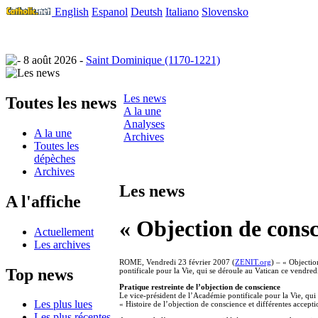
English
Espanol
Deutsh
Italiano
Slovensko
8 août 2026 -
Saint Dominique (1170-1221)
Les news
Toutes les news
A la une
Analyses
A la une
Archives
Toutes les
dépèches
Archives
Les news
A l'affiche
« Objection de consc
Actuellement
Les archives
ROME, Vendredi 23 février 2007 (
ZENIT.org
) – « Objectio
Top news
pontificale pour la Vie, qui se déroule au Vatican ce vendredi
Pratique restreinte de l’objection de conscience
Le vice-président de l’Académie pontificale pour la Vie, qui 
Les plus lues
« Histoire de l’objection de conscience et différentes accept
Les plus récentes