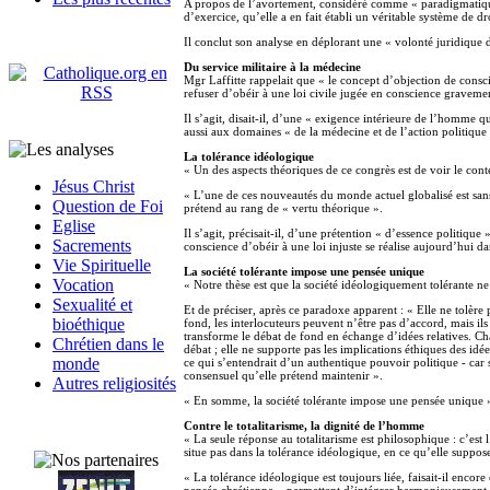
A propos de l’avortement, considéré comme « paradigmatique »,
d’exercice, qu’elle a en fait établi un véritable système de dr
Il conclut son analyse en déplorant une « volonté juridique 
Du service militaire à la médecine
Mgr Laffitte rappelait que « le concept d’objection de consci
refuser d’obéir à une loi civile jugée en conscience gravemen
Il s’agit, disait-il, d’une « exigence intérieure de l’homme q
aussi aux domaines « de la médecine et de l’action politique 
La tolérance idéologique
« Un des aspects théoriques de ce congrès est de voir le cont
Jésus Christ
« L’une de ces nouveautés du monde actuel globalisé est sans 
Question de Foi
prétend au rang de « vertu théorique ».
Eglise
Il s’agit, précisait-il, d’une prétention « d’essence politiqu
Sacrements
conscience d’obéir à une loi injuste se réalise aujourd’hui da
Vie Spirituelle
La société tolérante impose une pensée unique
Vocation
« Notre thèse est que la société idéologiquement tolérante ne
Sexualité et
Et de préciser, après ce paradoxe apparent : « Elle ne tolère p
bioéthique
fond, les interlocuteurs peuvent n’être pas d’accord, mais ils
transforme le débat de fond en échange d’idées relatives. Chaq
Chrétien dans le
débat ; elle ne supporte pas les implications éthiques des idée
monde
ce qui s’entendrait d’un authentique pouvoir politique - car s
consensuel qu’elle prétend maintenir ».
Autres religiosités
« En somme, la société tolérante impose une pensée unique »,
Contre le totalitarisme, la dignité de l’homme
« La seule réponse au totalitarisme est philosophique : c’est 
situe pas dans la tolérance idéologique, en ce qu’elle suppose
« La tolérance idéologique est toujours liée, faisait-il encor
pensée chrétienne – permettent d’intégrer harmonieusement l