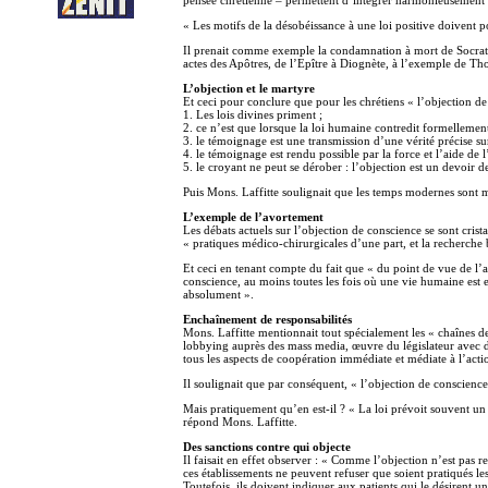
« Les motifs de la désobéissance à une loi positive doivent pou
Il prenait comme exemple la condamnation à mort de Socrate (al
actes des Apôtres, de l’Epître à Diognète, à l’exemple de T
L’objection et le martyre
Et ceci pour conclure que pour les chrétiens « l’objection de 
1. Les lois divines priment ;
2. ce n’est que lorsque la loi humaine contredit formellement 
3. le témoignage est une transmission d’une vérité précise su
4. le témoignage est rendu possible par la force et l’aide de l’
5. le croyant ne peut se dérober : l’objection est un devoir de
Puis Mons. Laffitte soulignait que les temps modernes sont ma
L’exemple de l’avortement
Les débats actuels sur l’objection de conscience se sont crista
« pratiques médico-chirurgicales d’une part, et la recherche 
Et ceci en tenant compte du fait que « du point de vue de l’a
conscience, au moins toutes les fois où une vie humaine est 
absolument ».
Enchaînement de responsabilités
Mons. Laffitte mentionnait tout spécialement les « chaînes d
lobbying auprès des mass media, œuvre du législateur avec div
tous les aspects de coopération immédiate et médiate à l’acti
Il soulignait que par conséquent, « l’objection de conscience
Mais pratiquement qu’en est-il ? « La loi prévoit souvent un dr
répond Mons. Laffitte.
Des sanctions contre qui objecte
Il faisait en effet observer : « Comme l’objection n’est pas 
ces établissements ne peuvent refuser que soient pratiqués les a
Toutefois, ils doivent indiquer aux patients qui le désirent un