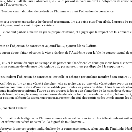
 Mons. Laffitte faisait observer que « la loi prévoit souvent un droit à l’objection de conscience
oit à l’avortement ».
d’évoluer vers l’abolition de ce droit de l’homme » qu’est l’objection de conscience.
ence à proprement parler a été théorisé récemment, il y a à peine plus d’un siècle, à propos du por
t injuste, semble avoir toujours existé ».
ui le conduit parfois à mettre en jeu sa propre existence, et à juger que le respect des lois divines
».
exte de l’objection de conscience aujourd’hui », ajoutait Mons. Laffitte.
aucun doute, faisait observer le vice-président de l’Académie pour la Vie, le concept actuel de tol
e », et « si la nature du sujet nous impose de penser simultanément les deux questions bien distincte
ns un contexte de tolérance idéologique qui, par nature, n’est pas disposée à le supporter ».
 peut tolérer l’objection de conscience, car celle-ci échappe par quelque manière à son empire », 
as l’idée qu’il y ait une vérité à chercher ; elle ne tolère pas qu’une telle vérité puisse avoir un 
 ont en commun le désir d’une vérité valable pour toutes les parties du débat. Dans la société idéo
ue interlocuteur informe l’autre de ses propres idées et doit s’interdire de les considérer éventue
s de fond ; elle se place toujours au dessus des débats de fond et revendique le droit, le bon droit, d
a position tolérante la situera toujours pratiquement du côté des positions des interlocuteurs les 
 concluait l’auteur.
l’affirmation de la dignité de l’homme comme vérité valide pour tous. Une telle attitude est authent
 et affirme une vérité universelle : la dignité de tout homme ».
e observer, à une conception individualiste de la conscience morale, selon laquelle l’individu décid
’exigence rationnelle et l’enseignement divin ».