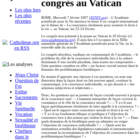
congrès au Vatican
Les plus lues
Les plus
ROME, Mercredi 7 février 2007 (
ZENIT.org
) – L’Académie
récentes
pontificale pour la Vie annonce la tenue d’un congrès international
sur le thème de « La conscience chrétienne pour soutenir le droit à
la vie », au Vatican, les 23-24 février.
Le congrès sera présenté à la presse au Vatican le 20 février (cf.
www.academiavita.org
). Il aura lieu à l’occasion de la XIIIe
assemblée générale de l’Académie pontificale pour la Vie, en la
nouvelle salle du synode.
Le congrès abordera, explique un communiqué de l’académie, « le
problème du rôle de la conscience individuelle face à la culture
dominante d’une société pluraliste, dans toutes ses composantes ».
Cette question constitue en effet « un facteur crucial surtout dans le
domaine des problématiques bioéthiques ».
Jésus Christ
En tentant d’apporter une réponse à ces questions, on note une
Question de
distorsion dans la façon dont on fait souvent appel, continue le
communiqué, à la conscience individuelle, ce qui aboutit à « des
Foi
solutions subjectives et relativistes ».
Eglise
Donc, les questions qui se posent de façon cruciale souvent à propos
Sacrements
de la conscience sont : « Comment interpréter de façon correcte la
Vie
consistance et le rôle de la conscience morale ? » « Y a-t-il une
façon spécifiquement chrétienne de faire appelle à la conscience ? »
Spirituelle
« Quel est le rapport entre conscience morale et droit à la vie ? »
Vocation
« Y a-t-il un fondement éthique et juridique à l’objection de
conscience face à des actions qui violent le droit à la vie ? » « Dans
Sexualité et
quels domaines de la bioéthique peut-on admettre ou exiger
bioéthique
l’objection de conscience individuelle ? ». « Quels sont les
orientations actuelles des législations nationales et internationales
Chrétien
concernant la reconnaissancee de l’objection de conscience dans les
dans le
problématiques bioéthiques ? »