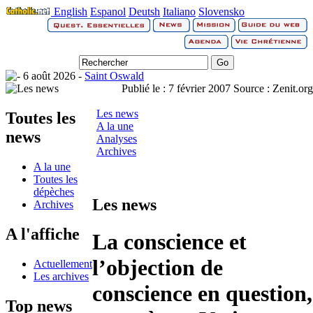
English
Espanol
Deutsh
Italiano
Slovensko
6 août 2026 -
Saint Oswald
Publié le :
7 février 2007
Source :
Zenit.org
Les news
Toutes les
A la une
news
Analyses
Archives
A la une
Toutes les
dépèches
Les news
Archives
A l'affiche
La conscience et
l’objection de
Actuellement
Les archives
conscience en question,
Top news